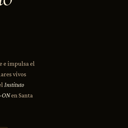
e e impulsa el
lares vivos
el
Instituto
c-ON
en Santa