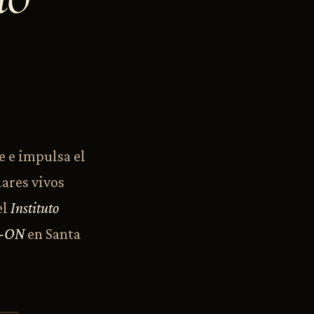
e e impulsa el
lares vivos
el
Instituto
c-ON
en Santa