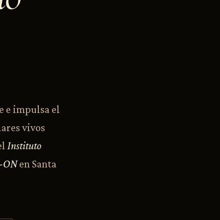
e e impulsa el
lares vivos
el
Instituto
c-ON
en Santa